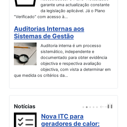
garante uma actualização constante
da legislação aplicável. Já o Plano
"Verificado" com acesso à...
Auditorias Internas aos
Sistemas de Gestão
Auditoria interna é um processo
sistemático, independente e
documentado para obter evidência
objectiva e respectiva avaliação
objectiva, com vista a determinar em
que medida os critérios da...
Notícias
❚❚
P
N
R
E
E
X
Nova ITC para
V
T
|
geradores de calor: