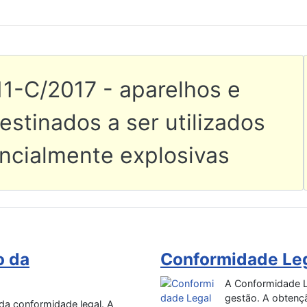
X | Decreto-Lei 111-C/2017 - 
11-C/2017 - aparelhos e
stinados a ser utilizados
ncialmente explosivas
o da
Conformidade Leg
A Conformidade Le
gestão. A obtenç
da conformidade legal. A