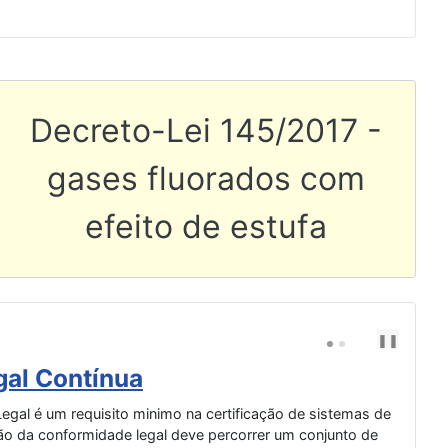
aparelhos e sistemas de prote
Artigo seguinte: Decreto-L
Decreto-Lei 145/2017 -
gases fluorados com
efeito de estufa
❚❚
P
N
R
E
E
X
al Contínua
Au
V
T
gal é um requisito minimo na certificação de sistemas de
ão da conformidade legal deve percorrer um conjunto de