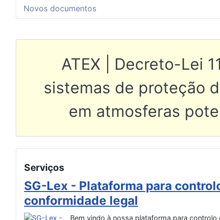
Novos documentos
Artigo anterior: ATE
ATEX | Decreto-Lei 1
sistemas de proteção de
em atmosferas pote
Serviços
SG-Lex - Plataforma para control
conformidade legal
itui
vas
Bem vindo à nossa plataforma para controlo 