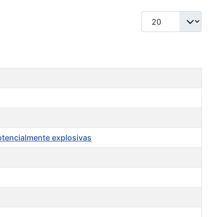
Qtd. a exibir
otencialmente explosivas