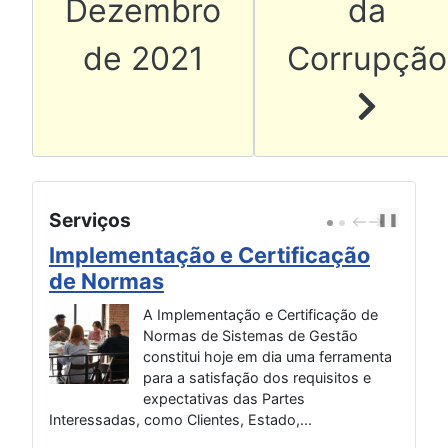
Dezembro
da
de 2021
Corrupção
Serviços
❚❚
P
N
R
E
E
X
Implementação e Certificação
SG
V
T
de Normas
co
A Implementação e Certificação de
Normas de Sistemas de Gestão
ia
constitui hoje em dia uma ferramenta
para a satisfação dos requisitos e
r em
expectativas das Partes
Interessadas, como Clientes, Estado,...
Alim