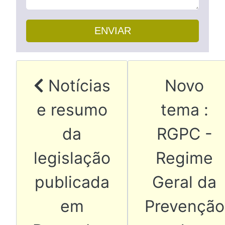
ENVIAR
Artigo anterior: Notícia
Artigo 
Notícias
Novo
e resumo
tema :
da
RGPC -
legislação
Regime
publicada
Geral da
em
Prevenção