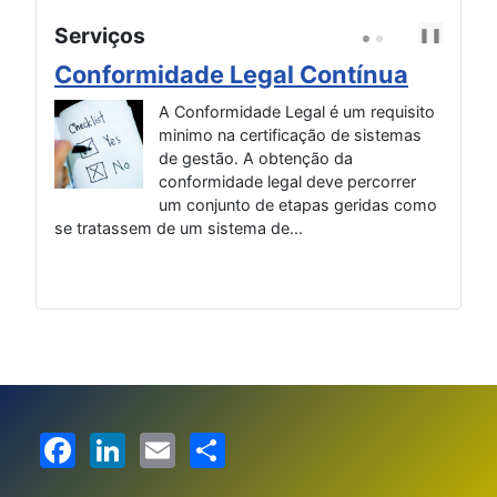
Serviços
❚❚
P
N
R
E
E
X
Conformidade Legal Contínua
Im
V
T
l
de
A Conformidade Legal é um requisito
minimo na certificação de sistemas
ra
de gestão. A obtenção da
A
conformidade legal deve percorrer
os
um conjunto de etapas geridas como
a
se tratassem de um sistema de...
nça
Inte
Facebook
LinkedIn
Email
Share