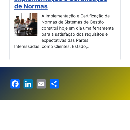
de Normas
Si
sito
as
A Implementação e Certificação de
Normas de Sistemas de Gestão
r
constitui hoje em dia uma ferramenta
como
para a satisfação dos requisitos e
expectativas das Partes
Interessadas, como Clientes, Estado,...
que 
Facebook
LinkedIn
Email
Share