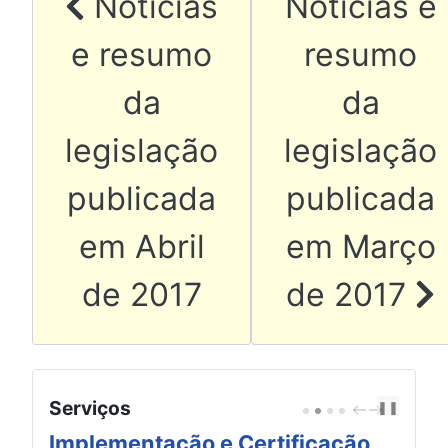
Artigo anterior: Notícias
Artigo seg
Notícias
Notícias e
e resumo
resumo
da
da
legislação
legislação
publicada
publicada
em Abril
em Março
de 2017
de 2017
Serviços
❚❚
P
N
R
E
E
X
Implementação e Certificação
Au
V
T