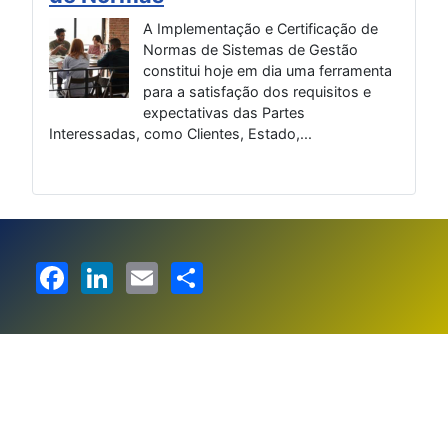
A Implementação e Certificação de
Normas de Sistemas de Gestão
ia
constitui hoje em dia uma ferramenta
um 
para a satisfação dos requisitos e
de u
r em
expectativas das Partes
Interessadas, como Clientes, Estado,...
Facebook
LinkedIn
Email
Share