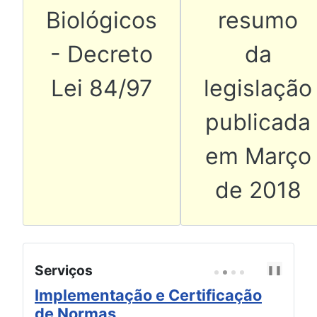
Biológicos
resumo
- Decreto
da
Lei 84/97
legislação
publicada
em Março
de 2018
Serviços
❚❚
P
N
R
E
E
X
Implementação e Certificação
Co
V
T
de Normas