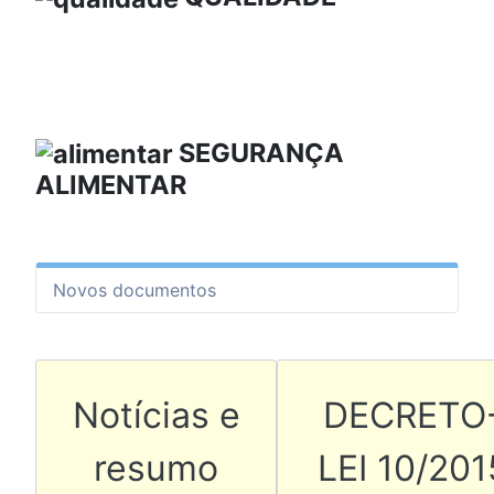
SEGURANÇA
ALIMENTAR
Novos documentos
Artigo anterior: Notícia
Artigo se
Notícias e
DECRETO
resumo
LEI 10/201